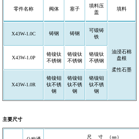
填料压
零件名称
阀体
塞子
填料
盖
可锻铸
铸钢
铸钢
X43W-1.0C
铁
油浸石棉
铬镍钛
铬镍钛
铬镍钛
X43W-1.0P
盘根
不锈钢
不锈钢
不锈钢
柔性石墨
铬镍钼
铬镍钼
铬镍钼
X43W-1.0R
钛不锈
钛不锈
钛不锈
钢
钢
钢
主要尺寸
尺 寸 （㎜）