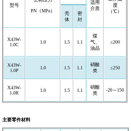
适用
型号
度
介质
PN（MPa）
（℃）
壳
密
体
封
煤
X43W-
1.0
1.5
1.1
气、
≤200
1.0C
油品
硝酸
X43W-
1.0
1.5
1.1
≤250
1.0P
类
硝酸
X43W-
-20～150
1.0
1.5
1.1
1.0R
类
主要零件材料