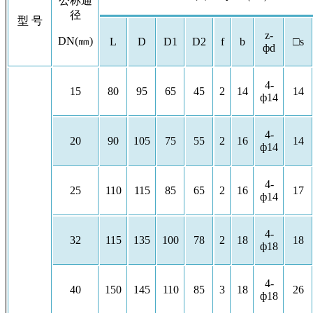
公称通
径
型 号
z-
DN(㎜)
L
D
D1
D2
f
b
□s
фd
4-
15
80
95
65
45
2
14
14
ф14
4-
20
90
105
75
55
2
16
14
ф14
4-
25
110
115
85
65
2
16
17
ф14
4-
32
115
135
100
78
2
18
18
ф18
4-
40
150
145
110
85
3
18
26
ф18