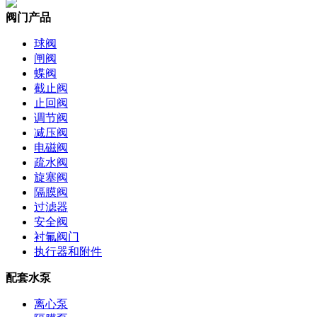
阀门产品
球阀
闸阀
蝶阀
截止阀
止回阀
调节阀
减压阀
电磁阀
疏水阀
旋塞阀
隔膜阀
过滤器
安全阀
衬氟阀门
执行器和附件
配套水泵
离心泵