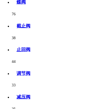
蝶阀
76
截止阀
38
止回阀
44
调节阀
33
减压阀
25