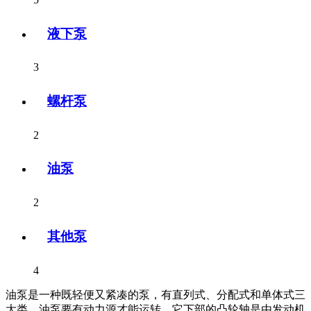
液下泵
3
螺杆泵
2
油泵
2
其他泵
4
油泵是一种既轻便又紧凑的泵，有直列式、分配式和单体式三
大类。油泵要有动力源才能运转，它下部的凸轮轴是由发动机