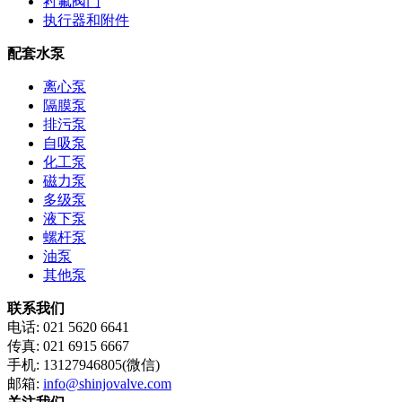
衬氟阀门
执行器和附件
配套水泵
离心泵
隔膜泵
排污泵
自吸泵
化工泵
磁力泵
多级泵
液下泵
螺杆泵
油泵
其他泵
联系我们
电话: 021 5620 6641
传真: 021 6915 6667
手机: 13127946805(微信)
邮箱:
info@shinjovalve.com