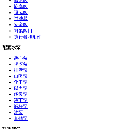
疏水阀
旋塞阀
隔膜阀
过滤器
安全阀
衬氟阀门
执行器和附件
配套水泵
离心泵
隔膜泵
排污泵
自吸泵
化工泵
磁力泵
多级泵
液下泵
螺杆泵
油泵
其他泵