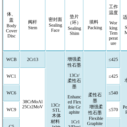
工作
温度
体、
垫片
密封面
盖
阀杆
填料
（环）
Wor
Sealing
Body
S
Stem
Packing
king
Sealing
Face
Cover
M
Tem
Shim
Disc
perat
ure
增强柔
WCB
2Cr13
≤425
性石墨
13Cr/
WC1
≤425
柔性石
墨
WC6
≤540
柔性石
Enhanc
墨
38CrMoAl
ed Flex
13Cr
25Cr2MoV
增强柔
ible Gr
Pe
WC9
≤570
STL
aphite
P
性石墨
木体
Flexible
材料
1Cr1
Graphite
C5
3/Flexi