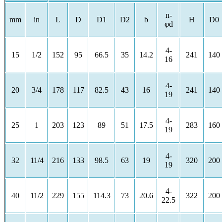
n-
mm
in
L
D
D1
D2
b
H
D0
φd
4-
15
1/2
152
95
66.5
35
14.2
241
140
16
4-
20
3/4
178
117
82.5
43
16
241
140
19
4-
25
1
203
123
89
51
17.5
283
160
19
4-
32
11/4
216
133
98.5
63
19
320
200
19
4-
40
11/2
229
155
114.3
73
20.6
322
200
22.5