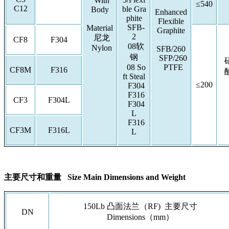
With
≤540
C12
ble Gra
Body
Enhanced
phite
Flexible
SFB-
Material
Graphite
2
尼龙
CF8
F304
08软
Nylon
SFB/260
钢
SFP/260
08 So
PTFE
CF8M
F316
ft Steal
≤200
F304
F316
CF3
F304L
F304
L
F316
CF3M
F316L
L
主要尺寸和重量 Size Main Dimensions and Weight
150Lb 凸面法兰（RF) 主要尺寸
DN
Dimensions（mm）