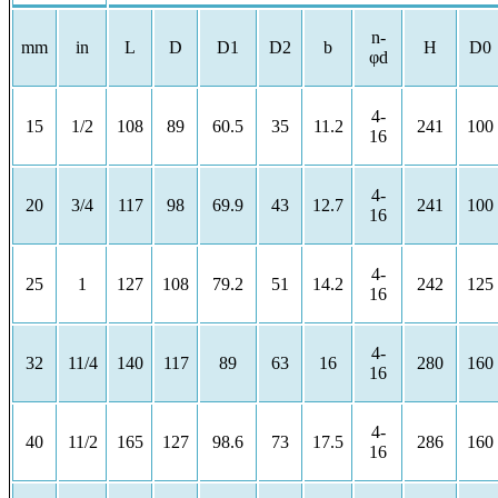
n-
mm
in
L
D
D1
D2
b
H
D0
φd
4-
15
1/2
108
89
60.5
35
11.2
241
100
16
4-
20
3/4
117
98
69.9
43
12.7
241
100
16
4-
25
1
127
108
79.2
51
14.2
242
125
16
4-
32
11/4
140
117
89
63
16
280
160
16
4-
40
11/2
165
127
98.6
73
17.5
286
160
16