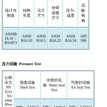
试
对焊
设计与
结构
法兰
压力-
验-
连接
制造
长度
尺寸
温度
检
尺寸
验
ANSIB
ANSI
ANSI
ANSI
ANSI
API
16.34 /
B16.10
B16.5
B16.25
B16.34
598
BS1873
压力试验 Pressure Test
公称
水密封试
压力
强度试验
气密封试验
验 Water Seal
PN
Shell Test
Air Seal Test
Test
(Lb)
No
mina
lPres