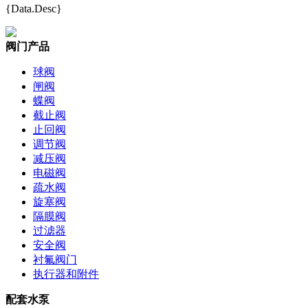
{Data.Desc}
阀门产品
球阀
闸阀
蝶阀
截止阀
止回阀
调节阀
减压阀
电磁阀
疏水阀
旋塞阀
隔膜阀
过滤器
安全阀
衬氟阀门
执行器和附件
配套水泵