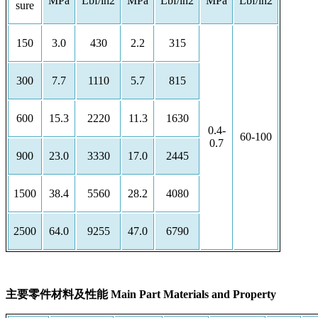
MPa
Lbf/in2
MPa
Lbf/in2
MPa
Lbf/in2
sure
150
3.0
430
2.2
315
300
7.7
1110
5.7
815
600
15.3
2220
11.3
1630
0.4-
60-100
0.7
900
23.0
3330
17.0
2445
1500
38.4
5560
28.2
4080
2500
64.0
9255
47.0
6790
主要零件材料及性能 Main Part Materials and Property